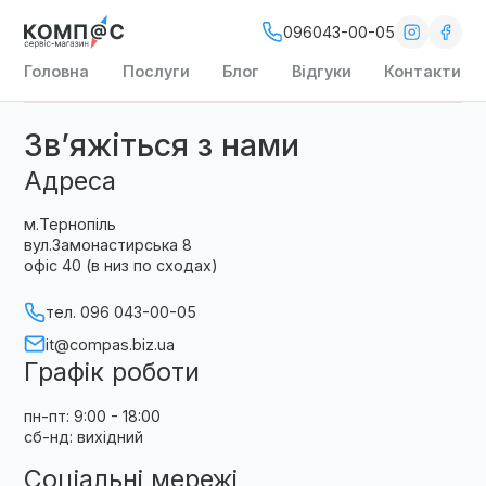
096043-00-05
Головна
Послуги
Блог
Відгуки
Контакти
Зв’яжіться з нами
Адреса
м.Тернопіль
вул.Замонастирська 8
офіс 40 (в низ по сходах)
тел. 096 043-00-05
it@compas.biz.ua
Графік роботи
пн-пт: 9:00 - 18:00
сб-нд: вихідний
Соціальні мережі