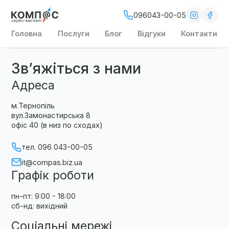
096043-00-05
Головна
Послуги
Блог
Відгуки
Контакти
Зв’яжіться з нами
Адреса
м.Тернопіль
вул.Замонастирська 8
офіс 40 (в низ по сходах)
тел. 096 043-00-05
it@compas.biz.ua
Графік роботи
пн-пт: 9:00 - 18:00
сб-нд: вихідний
Соціальні мережі